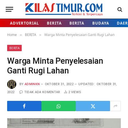
ADVERTORIAL
BERITA
BERITA
BUDAYA
DAE
Home
BERITA
Warga Minta Penyelesaian Ganti Rugi Lahan
»
»
BERITA
Warga Minta Penyelesaian
Ganti Rugi Lahan
BY
ADMINKN
OKTOBER 31, 2022
UPDATED:
OKTOBER 31,
2022
TIDAK ADA KOMENTAR
2
VIEWS