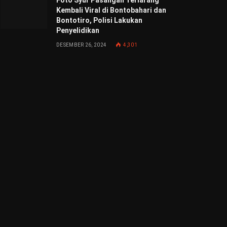
Foto Syur Pasangan Terlarang
Kembali Viral di Bontobahari dan
Bontotiro, Polisi Lakukan
Penyelidikan
DESEMBER 26, 2024
4,301