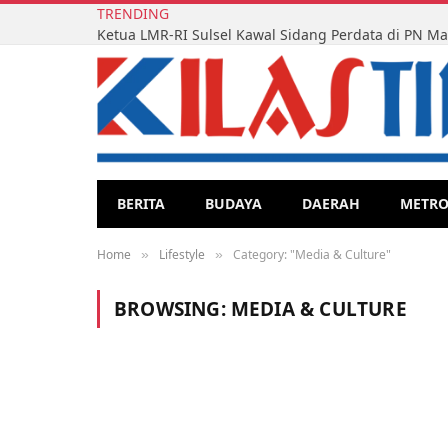
TRENDING
BERITA
BUDAYA
DAERAH
METR
Home
Lifestyle
Category: "Media & Culture"
»
»
BROWSING:
MEDIA & CULTURE