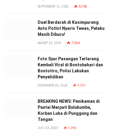
SEPTEMBER 12, 2025
9,705
Duel Berdarah di Kasimpureng:
Anto Potlot Nyaris Tewas, Pelaku
Masih Diburu!
MARET 22, 2025
7,266
Foto Syur Pasangan Terlarang
Kembali Viral di Bontobahari dan
Bontotiro, Polisi Lakukan
Penyelidikan
DESEMBER 26, 2024
4,301
BREAKING NEWS: Penikaman di
Pantai Merpati Bulukumba,
Korban Luka di Punggung dan
Tangan
JULI 22, 2025
3,296