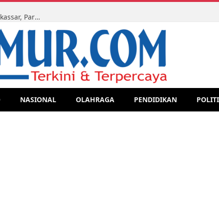
Ketua LMR-RI Sulsel Kawal Sidang Perdata di PN Makassar, Para Ahli Waris Tegaskan Perjuangan Hak Lewat Jalur Legal
O
NASIONAL
OLAHRAGA
PENDIDIKAN
POLIT