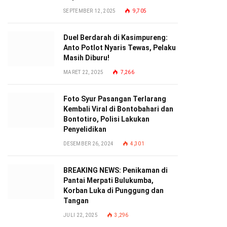
SEPTEMBER 12, 2025
9,705
Duel Berdarah di Kasimpureng:
Anto Potlot Nyaris Tewas, Pelaku
Masih Diburu!
MARET 22, 2025
7,266
Foto Syur Pasangan Terlarang
Kembali Viral di Bontobahari dan
Bontotiro, Polisi Lakukan
Penyelidikan
DESEMBER 26, 2024
4,301
BREAKING NEWS: Penikaman di
Pantai Merpati Bulukumba,
Korban Luka di Punggung dan
Tangan
JULI 22, 2025
3,296