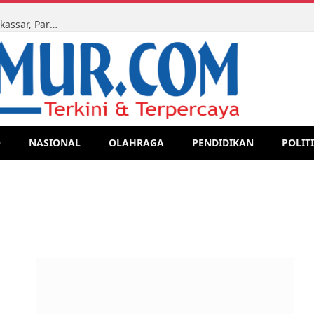
Ketua LMR-RI Sulsel Kawal Sidang Perdata di PN Makassar, Para Ahli Waris Tegaskan Perjuangan Hak Lewat Jalur Legal
O
NASIONAL
OLAHRAGA
PENDIDIKAN
POLIT