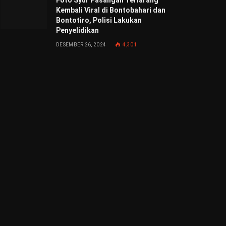
Foto Syur Pasangan Terlarang
Kembali Viral di Bontobahari dan
Bontotiro, Polisi Lakukan
Penyelidikan
DESEMBER 26, 2024
4,301