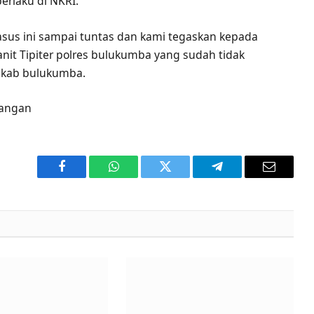
rlaku di NKRI.
asus ini sampai tuntas dan kami tegaskan kepada
nit Tipiter polres bulukumba yang sudah tidak
kab bulukumba.
pangan
Facebook
WhatsApp
Twitter
Telegram
Email