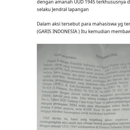
dengan amanah UUD 1945 terkhususnya di P
selaku Jendral lapangan
Dalam aksi tersebut para mahasiswa yg ter
(GARIS INDONESIA ) Itu kemudian membaw