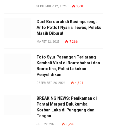
SEPTEMBER 12, 2025
9,705
Duel Berdarah di Kasimpureng:
Anto Potlot Nyaris Tewas, Pelaku
Masih Diburu!
MARET 22, 2025
7,266
Foto Syur Pasangan Terlarang
Kembali Viral di Bontobahari dan
Bontotiro, Polisi Lakukan
Penyelidikan
DESEMBER 26, 2024
4,301
BREAKING NEWS: Penikaman di
Pantai Merpati Bulukumba,
Korban Luka di Punggung dan
Tangan
JULI 22, 2025
3,296