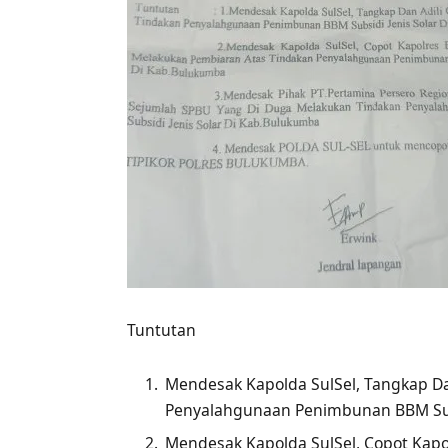
Tuntutan
Mendesak Kapolda SulSel, Tangkap D
Penyalahgunaan Penimbunan BBM Subs
Mendesak Kapolda SulSel, Copot Kap