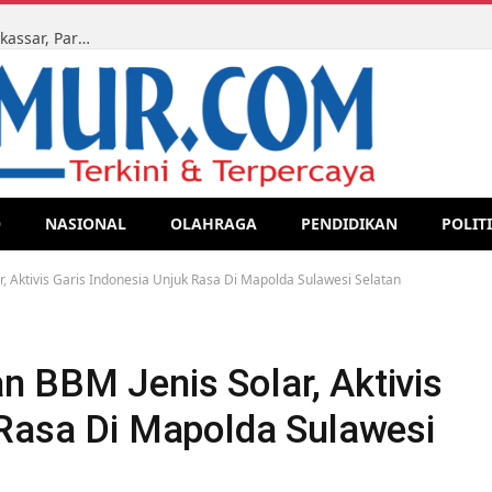
Ketua LMR-RI Sulsel Kawal Sidang Perdata di PN Makassar, Para Ahli Waris Tegaskan Perjuangan Hak Lewat Jalur Legal
O
NASIONAL
OLAHRAGA
PENDIDIKAN
POLIT
 Aktivis Garis Indonesia Unjuk Rasa Di Mapolda Sulawesi Selatan
 BBM Jenis Solar, Aktivis
 Rasa Di Mapolda Sulawesi