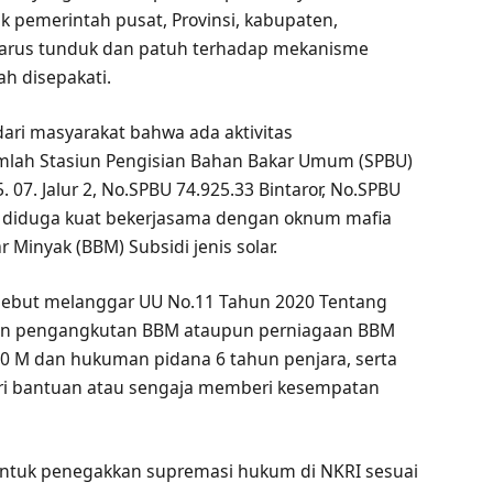
aik pemerintah pusat, Provinsi, kabupaten,
 harus tunduk dan patuh terhadap mekanisme
h disepakati.
dari masyarakat bahwa ada aktivitas
mlah Stasiun Pengisian Bahan Bakar Umum (SPBU)
07. Jalur 2, No.SPBU 74.925.33 Bintaror, No.SPBU
ang diduga kuat bekerjasama dengan oknum mafia
inyak (BBM) Subsidi jenis solar.
sebut melanggar UU No.11 Tahun 2020 Tentang
aan pengangkutan BBM ataupun perniagaan BBM
0 M dan hukuman pidana 6 tahun penjara, serta
ri bantuan atau sengaja memberi kesempatan
 bentuk penegakkan supremasi hukum di NKRI sesuai