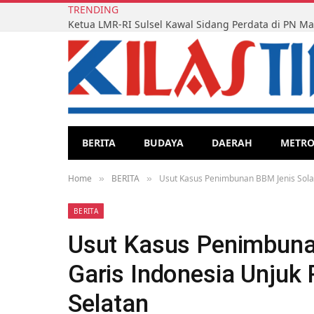
TRENDING
BERITA
BUDAYA
DAERAH
METR
Home
BERITA
Usut Kasus Penimbunan BBM Jenis Solar,
»
»
BERITA
Usut Kasus Penimbunan
Garis Indonesia Unjuk
Selatan