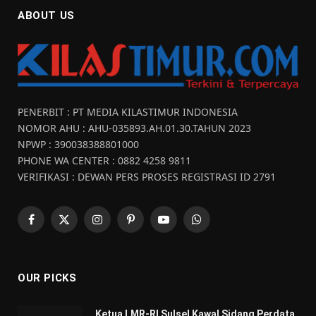
ABOUT US
PENERBIT : PT MEDIA KILASTIMUR INDONESIA
NOMOR AHU : AHU-035893.AH.01.30.TAHUN 2023
NPWP : 390038388801000
PHONE WA CENTER : 0882 4258 9811
VERIFIKASI : DEWAN PERS PROSES REGISTRASI ID 2791
Facebook
X
Instagram
Pinterest
YouTube
WhatsApp
(Twitter)
OUR PICKS
Ketua LMR-RI Sulsel Kawal Sidang Perdata