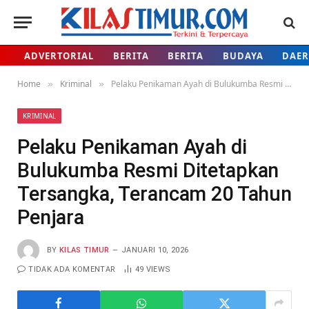
ADVERTORIAL
BERITA
BERITA
BUDAYA
DAE
Home
Kriminal
Pelaku Penikaman Ayah di Bulukumba Resmi Ditetapkan Tersangka, Terancam 20 Tahun Penjara
»
»
KRIMINAL
Pelaku Penikaman Ayah di
Bulukumba Resmi Ditetapkan
Tersangka, Terancam 20 Tahun
Penjara
BY
KILAS TIMUR
JANUARI 10, 2026
TIDAK ADA KOMENTAR
49
VIEWS