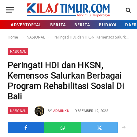
ADVERTORIAL
BERITA
BERITA
BUDAYA
DAE
Home
NASIONAL
Peringati HDI dan HKSN, Kemensos Salurkan Berbagai Program Rehabilitasi Sosial Di Bali
»
»
NASIONAL
Peringati HDI dan HKSN,
Kemensos Salurkan Berbagai
Program Rehabilitasi Sosial Di
Bali
NASIONAL
BY
ADMINKN
DESEMBER 19, 2022