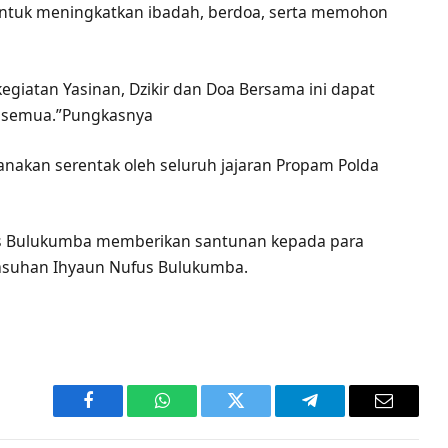
 untuk meningkatkan ibadah, berdoa, serta memohon
giatan Yasinan, Dzikir dan Doa Bersama ini dapat
a semua.”Pungkasnya
sanakan serentak oleh seluruh jajaran Propam Polda
res Bulukumba memberikan santunan kepada para
i asuhan Ihyaun Nufus Bulukumba.
Facebook
WhatsApp
Twitter
Telegram
Email