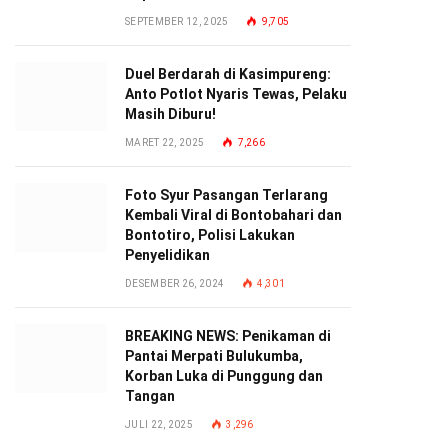
SEPTEMBER 12, 2025
9,705
Duel Berdarah di Kasimpureng:
Anto Potlot Nyaris Tewas, Pelaku
Masih Diburu!
MARET 22, 2025
7,266
Foto Syur Pasangan Terlarang
Kembali Viral di Bontobahari dan
Bontotiro, Polisi Lakukan
Penyelidikan
DESEMBER 26, 2024
4,301
BREAKING NEWS: Penikaman di
Pantai Merpati Bulukumba,
Korban Luka di Punggung dan
Tangan
JULI 22, 2025
3,296