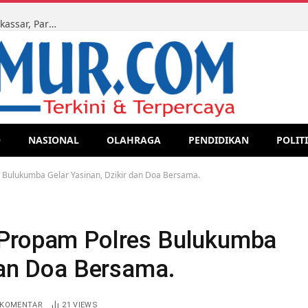
Ketua LMR-RI Sulsel Kawal Sidang Perdata di PN Makassar, Para Ahli Waris Tegaskan Perjuangan Hak Lewat Jalur Legal
O
NASIONAL
OLAHRAGA
PENDIDIKAN
POLIT
 Bulukumba Gelar Yasinan, Dzikir dan Doa Bersama.
 Propam Polres Bulukumba
dan Doa Bersama.
 KOMENTAR
21
VIEWS