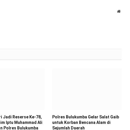
Websi
ri Jadi Reserse Ke-78,
Polres Bulukumba Gelar Salat Gaib
rim Iptu Muhammad Ali
untuk Korban Bencana Alam di
in Polres Bulukumba
Sejumlah Daerah