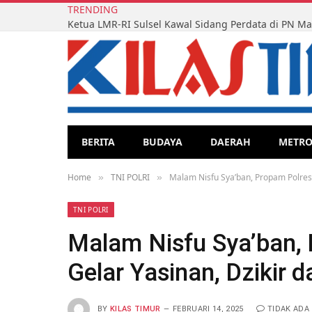
TRENDING
BERITA
BUDAYA
DAERAH
METR
Home
TNI POLRI
Malam Nisfu Sya’ban, Propam Polres
»
»
TNI POLRI
Malam Nisfu Sya’ban,
Gelar Yasinan, Dzikir 
BY
KILAS TIMUR
FEBRUARI 14, 2025
TIDAK ADA