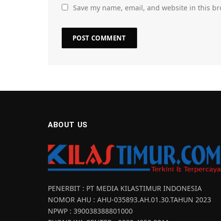
Save my name, email, and website in this br
ABOUT US
PENERBIT : PT MEDIA KILASTIMUR INDONESIA
NOMOR AHU : AHU-035893.AH.01.30.TAHUN 2023
NPWP : 390038388801000