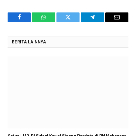
Facebook
WhatsApp
Twitter
Telegram
Email
BERITA LAINNYA
Ketua LMR-RI Sulsel Kawal Sidang Perdata di PN Makassar,