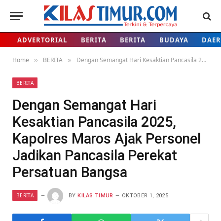
ADVERTORIAL
BERITA
BERITA
BUDAYA
DAE
Home
BERITA
Dengan Semangat Hari Kesaktian Pancasila 2025, Kapolres Maros Ajak Personel Jadikan Pancasila Perekat Persatuan Bangsa
»
»
BERITA
Dengan Semangat Hari
Kesaktian Pancasila 2025,
Kapolres Maros Ajak Personel
Jadikan Pancasila Perekat
Persatuan Bangsa
BERITA
BY
KILAS TIMUR
OKTOBER 1, 2025