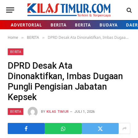
ADVERTORIAL
BERITA
BERITA
BUDAYA
DAE
Home
BERITA
DPRD Desak Ata Dinonaktifkan, Imbas Dugaan Pungli Pengisian Jabatan Kepsek
»
»
BERITA
DPRD Desak Ata
Dinonaktifkan, Imbas Dugaan
Pungli Pengisian Jabatan
Kepsek
BERITA
BY
KILAS TIMUR
JULI 1, 2026