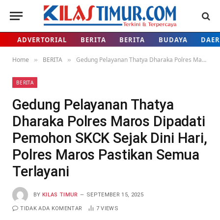
ADVERTORIAL
BERITA
BERITA
BUDAYA
DAE
Home
BERITA
Gedung Pelayanan Thatya Dharaka Polres Maros Dipadati Pemohon SKCK Sejak Dini Hari, Polres Maros Pastikan Semua Terlayani
»
»
BERITA
Gedung Pelayanan Thatya
Dharaka Polres Maros Dipadati
Pemohon SKCK Sejak Dini Hari,
Polres Maros Pastikan Semua
Terlayani
BY
KILAS TIMUR
SEPTEMBER 15, 2025
TIDAK ADA KOMENTAR
7
VIEWS