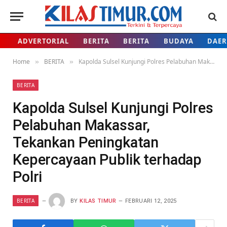
ADVERTORIAL
BERITA
BERITA
BUDAYA
DAE
Home
BERITA
Kapolda Sulsel Kunjungi Polres Pelabuhan Makassar, Tekankan Peningkatan Kepercayaan Publik terhadap Polri
»
»
BERITA
Kapolda Sulsel Kunjungi Polres
Pelabuhan Makassar,
Tekankan Peningkatan
Kepercayaan Publik terhadap
Polri
BERITA
BY
KILAS TIMUR
FEBRUARI 12, 2025