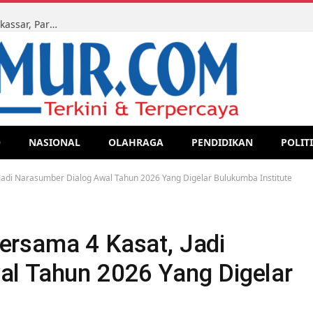
Ketua LMR-RI Sulsel Kawal Sidang Perdata di PN Makassar, Para Ahli Waris Tegaskan Perjuangan Hak Lewat Jalur Legal
O
NASIONAL
OLAHRAGA
PENDIDIKAN
POLIT
adi Narasumber Dialog Awal Tahun 2026 Yang Digelar Bulukumba Institute
ersama 4 Kasat, Jadi
al Tahun 2026 Yang Digelar