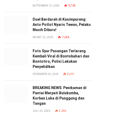
SEPTEMBER 12, 2025
9,705
Duel Berdarah di Kasimpureng:
Anto Potlot Nyaris Tewas, Pelaku
Masih Diburu!
MARET 22, 2025
7,266
Foto Syur Pasangan Terlarang
Kembali Viral di Bontobahari dan
Bontotiro, Polisi Lakukan
Penyelidikan
DESEMBER 26, 2024
4,301
BREAKING NEWS: Penikaman di
Pantai Merpati Bulukumba,
Korban Luka di Punggung dan
Tangan
JULI 22, 2025
3,296