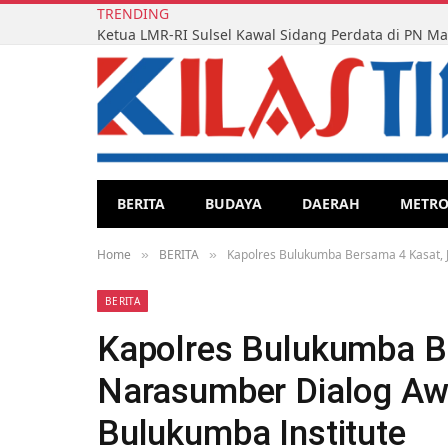
TRENDING
BERITA
BUDAYA
DAERAH
METR
Home
BERITA
Kapolres Bulukumba Bersama 4 Kasat, J
»
»
BERITA
Kapolres Bulukumba B
Narasumber Dialog Aw
Bulukumba Institute