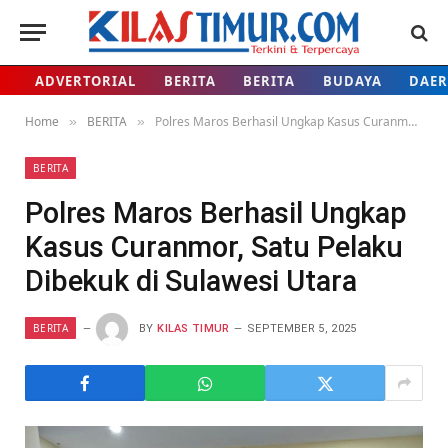
ADVERTORIAL
BERITA
BERITA
BUDAYA
DAE
Home
BERITA
Polres Maros Berhasil Ungkap Kasus Curanmor, Satu Pelaku Dibekuk di Sulawesi Utara
»
»
BERITA
Polres Maros Berhasil Ungkap
Kasus Curanmor, Satu Pelaku
Dibekuk di Sulawesi Utara
BERITA
BY
KILAS TIMUR
SEPTEMBER 5, 2025