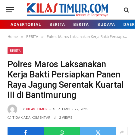
ADVERTORIAL
BERITA
BERITA
BUDAYA
DAE
Home
BERITA
Polres Maros Laksanakan Kerja Bakti Persiapkan Panen Raya Jagung Serentak Kuartal III di Bantimurung
»
»
BERITA
Polres Maros Laksanakan
Kerja Bakti Persiapkan Panen
Raya Jagung Serentak Kuartal
III di Bantimurung
BY
KILAS TIMUR
SEPTEMBER 27, 2025
TIDAK ADA KOMENTAR
2
VIEWS