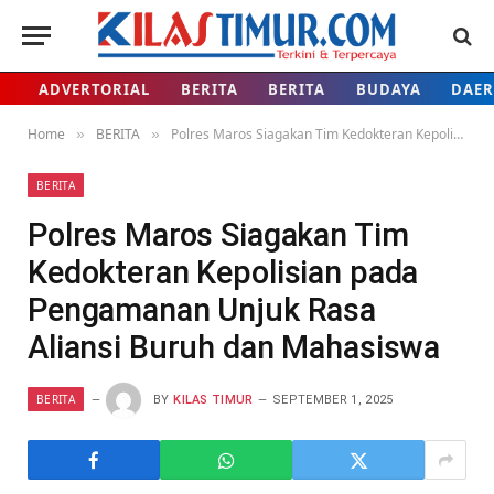
ADVERTORIAL
BERITA
BERITA
BUDAYA
DAE
Home
BERITA
Polres Maros Siagakan Tim Kedokteran Kepolisian pada Pengamanan Unjuk Rasa Aliansi Buruh dan Mahasiswa
»
»
BERITA
Polres Maros Siagakan Tim
Kedokteran Kepolisian pada
Pengamanan Unjuk Rasa
Aliansi Buruh dan Mahasiswa
BERITA
BY
KILAS TIMUR
SEPTEMBER 1, 2025