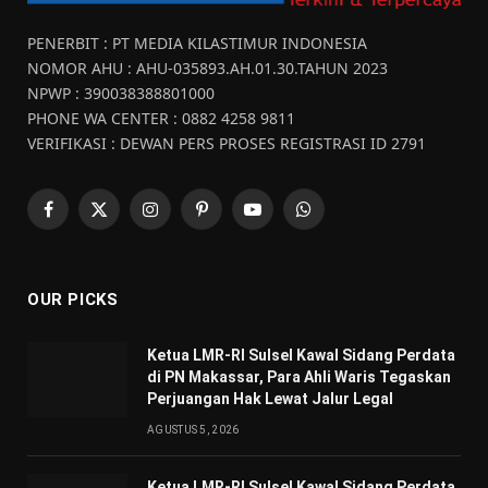
PENERBIT : PT MEDIA KILASTIMUR INDONESIA
NOMOR AHU : AHU-035893.AH.01.30.TAHUN 2023
NPWP : 390038388801000
PHONE WA CENTER : 0882 4258 9811
VERIFIKASI : DEWAN PERS PROSES REGISTRASI ID 2791
Facebook
X
Instagram
Pinterest
YouTube
WhatsApp
(Twitter)
OUR PICKS
Ketua LMR-RI Sulsel Kawal Sidang Perdata
di PN Makassar, Para Ahli Waris Tegaskan
Perjuangan Hak Lewat Jalur Legal
AGUSTUS 5, 2026
Ketua LMR-RI Sulsel Kawal Sidang Perdata