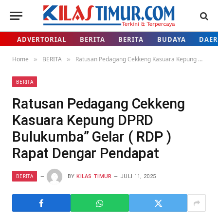
ADVERTORIAL
BERITA
BERITA
BUDAYA
DAE
Home
BERITA
Ratusan Pedagang Cekkeng Kasuara Kepung DPRD Bulukumba” Gelar ( RDP ) Rapat Dengar Pendapat
»
»
BERITA
Ratusan Pedagang Cekkeng
Kasuara Kepung DPRD
Bulukumba” Gelar ( RDP )
Rapat Dengar Pendapat
BERITA
BY
KILAS TIMUR
JULI 11, 2025