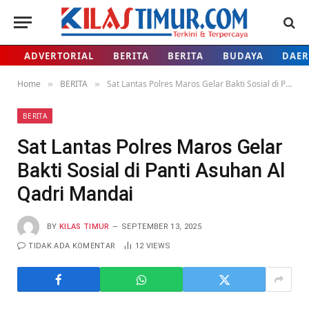
ADVERTORIAL
BERITA
BERITA
BUDAYA
DAE
Home
BERITA
Sat Lantas Polres Maros Gelar Bakti Sosial di Panti Asuhan Al Qadri Mandai
»
»
BERITA
Sat Lantas Polres Maros Gelar
Bakti Sosial di Panti Asuhan Al
Qadri Mandai
BY
KILAS TIMUR
SEPTEMBER 13, 2025
TIDAK ADA KOMENTAR
12
VIEWS