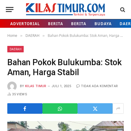
ADVERTORIAL
BERITA
BERITA
BUDAYA
DAE
Home
DAERAH
Bahan Pokok Bulukumba: Stok Aman, Harga Stabil
»
»
DAERAH
Bahan Pokok Bulukumba: Stok
Aman, Harga Stabil
BY
KILAS TIMUR
JULI 1, 2025
TIDAK ADA KOMENTAR
35
VIEWS