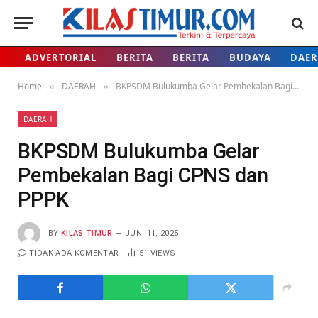
ADVERTORIAL
BERITA
BERITA
BUDAYA
DAE
Home
DAERAH
BKPSDM Bulukumba Gelar Pembekalan Bagi CPNS dan PPPK
»
»
DAERAH
BKPSDM Bulukumba Gelar
Pembekalan Bagi CPNS dan
PPPK
BY
KILAS TIMUR
JUNI 11, 2025
TIDAK ADA KOMENTAR
51
VIEWS