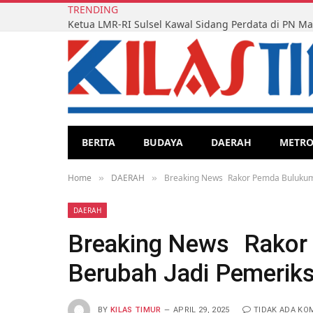
TRENDING
BERITA
BUDAYA
DAERAH
METR
Home
DAERAH
Breaking News Rakor Pemda Bulukum
»
»
DAERAH
Breaking News Rakor
Berubah Jadi Pemerik
BY
KILAS TIMUR
APRIL 29, 2025
TIDAK ADA KO