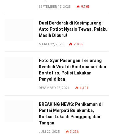
SEPTEMBER 12, 2025
9,705
Duel Berdarah di Kasimpureng:
Anto Potlot Nyaris Tewas, Pelaku
Masih Diburu!
MARET 22, 2025
7,266
Foto Syur Pasangan Terlarang
Kembali Viral di Bontobahari dan
Bontotiro, Polisi Lakukan
Penyelidikan
DESEMBER 26, 2024
4,301
BREAKING NEWS: Penikaman di
Pantai Merpati Bulukumba,
Korban Luka di Punggung dan
Tangan
JULI 22, 2025
3,296