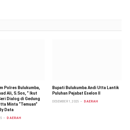
im Polres Bulukumba,
Bupati Bulukumba Andi Utta Lantik
d Ali, S.Sos, ” Ikut
Puluhan Pejabat Eselon II
eri Dialog di Gedung
DAERAH
DESEMBER 1, 2025
 Utta Minta “Temuan”
By Data
DAERAH
25