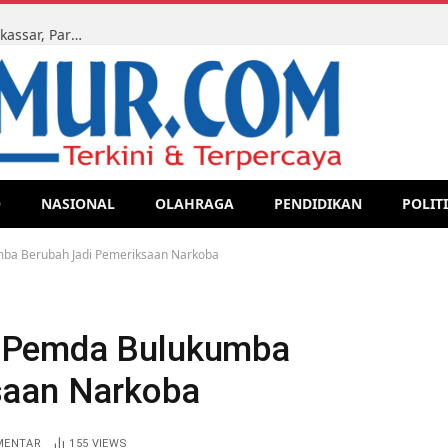
Ketua LMR-RI Sulsel Kawal Sidang Perdata di PN Makassar, Para Ahli Waris Tegaskan Perjuangan Hak Lewat Jalur Legal
O
NASIONAL
OLAHRAGA
PENDIDIKAN
POLIT
ba Berubah Jadi Pemeriksaan Narkoba
 Pemda Bulukumba
saan Narkoba
MENTAR
155
VIEWS