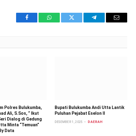
Facebook
WhatsApp
Twitter
Telegram
Email
im Polres Bulukumba,
Bupati Bulukumba Andi Utta Lantik
d Ali, S.Sos, ” Ikut
Puluhan Pejabat Eselon II
eri Dialog di Gedung
DAERAH
DESEMBER 1, 2025
 Utta Minta “Temuan”
By Data