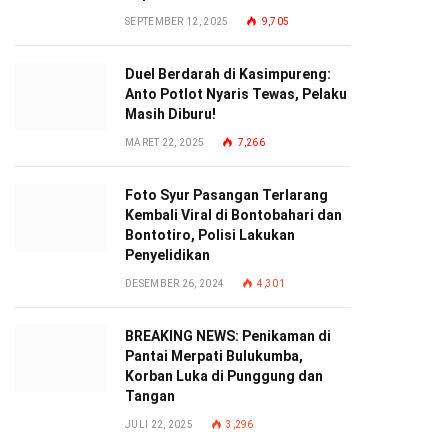
SEPTEMBER 12, 2025
9,705
Duel Berdarah di Kasimpureng:
Anto Potlot Nyaris Tewas, Pelaku
Masih Diburu!
MARET 22, 2025
7,266
Foto Syur Pasangan Terlarang
Kembali Viral di Bontobahari dan
Bontotiro, Polisi Lakukan
Penyelidikan
DESEMBER 26, 2024
4,301
BREAKING NEWS: Penikaman di
Pantai Merpati Bulukumba,
Korban Luka di Punggung dan
Tangan
JULI 22, 2025
3,296