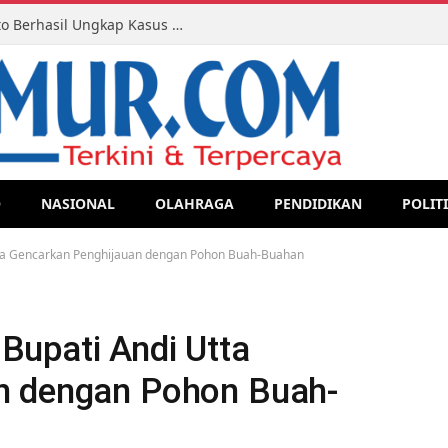
Tim Resmob Pegasus Polres Jeneponto Berhasil Ungkap Kasus Pencurian Handphone, Satu Pelaku Diamankan
O
NASIONAL
OLAHRAGA
PENDIDIKAN
POLIT
ta Gencarkan Penghijauan dengan Pohon Buah-Buahan
upati Andi Utta
n dengan Pohon Buah-