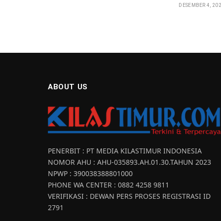
DESEMBER 4, 20
ABOUT US
PENERBIT : PT MEDIA KILASTIMUR INDONESIA
NOMOR AHU : AHU-035893.AH.01.30.TAHUN 2023
NPWP : 390038388801000
PHONE WA CENTER : 0882 4258 9811
VERIFIKASI : DEWAN PERS PROSES REGISTRASI ID
2791