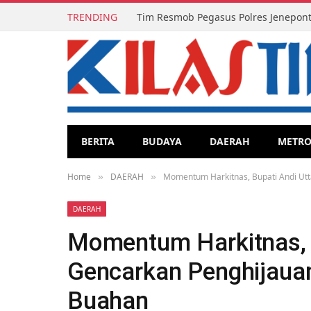
TRENDING
BERITA
BUDAYA
DAERAH
METR
Home
DAERAH
Momentum Harkitnas, Bupati Andi Ut
»
»
DAERAH
Momentum Harkitnas, B
Gencarkan Penghijaua
Buahan