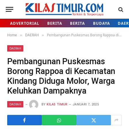
ADVERTORIAL
BERITA
BERITA
BUDAYA
DAE
Home
DAERAH
Pembangunan Puskesmas Borong Rappoa di Kecamatan Kindang Diduga Molor, Warga Keluhkan Dampaknya
»
»
DAERAH
Pembangunan Puskesmas
Borong Rappoa di Kecamatan
Kindang Diduga Molor, Warga
Keluhkan Dampaknya
DAERAH
BY
KILAS TIMUR
JANUARI 7, 2025