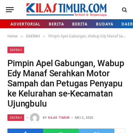
ADVERTORIAL
BERITA
BERITA
BUDAYA
DAE
Home
DAERAH
Pimpin Apel Gabungan, Wabup Edy Manaf Serahkan Motor Sampah dan Petugas Penyapu ke Kelurahan se-Kecamatan Ujungbulu
»
»
DAERAH
Pimpin Apel Gabungan, Wabup
Edy Manaf Serahkan Motor
Sampah dan Petugas Penyapu
ke Kelurahan se-Kecamatan
Ujungbulu
DAERAH
BY
KILAS TIMUR
MEI 5, 2025