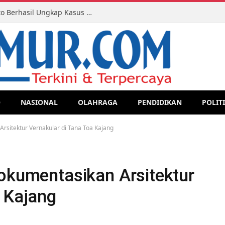
Tim Resmob Pegasus Polres Jeneponto Berhasil Ungkap Kasus Pencurian Handphone, Satu Pelaku Diamankan
O
NASIONAL
OLAHRAGA
PENDIDIKAN
POLIT
Arsitektur Vernakular di Tana Toa Kajang
Dokumentasikan Arsitektur
a Kajang