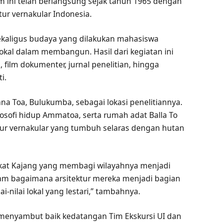
ram ini telah berlangsung sejak tahun 1965 dengan
ur vernakular Indonesia.
sekaligus budaya yang dilakukan mahasiswa
 lokal dalam membangun. Hasil dari kegiatan ini
 film dokumenter, jurnal penelitian, hingga
i.
ana Toa, Bulukumba, sebagai lokasi penelitiannya.
osofi hidup Ammatoa, serta rumah adat Balla To
ktur vernakular yang tumbuh selaras dengan hutan
akat Kajang yang membagi wilayahnya menjadi
am bagaimana arsitektur mereka menjadi bagian
ai-nilai lokal yang lestari,” tambahnya.
 menyambut baik kedatangan Tim Ekskursi UI dan