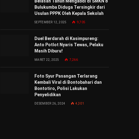
Belasan Tahun Mengabdi di SMKN 8
Bulukumba Diduga Tersingkir dari
Usulan PPPK Oleh Kepala Sekolah
SEPTEMBER 12, 2025
9,705
Duel Berdarah di Kasimpureng:
Anto Potlot Nyaris Tewas, Pelaku
Masih Diburu!
MARET 22, 2025
7,266
Foto Syur Pasangan Terlarang
Kembali Viral di Bontobahari dan
Bontotiro, Polisi Lakukan
Penyelidikan
DESEMBER 26, 2024
4,301