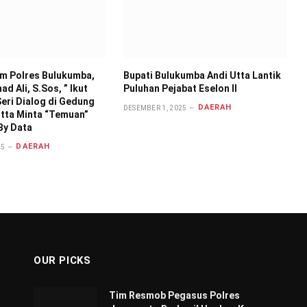
im Polres Bulukumba,
Bupati Bulukumba Andi Utta Lantik
d Ali, S.Sos, ” Ikut
Puluhan Pejabat Eselon II
eri Dialog di Gedung
DAERAH
DESEMBER 1, 2025
 Utta Minta “Temuan”
By Data
DAERAH
25
OUR PICKS
Tim Resmob Pegasus Polres