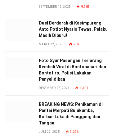
SEPTEMBER 12, 2025
9,705
Duel Berdarah di Kasimpureng:
Anto Potlot Nyaris Tewas, Pelaku
Masih Diburu!
MARET 22, 2025
7,266
Foto Syur Pasangan Terlarang
Kembali Viral di Bontobahari dan
Bontotiro, Polisi Lakukan
Penyelidikan
DESEMBER 26, 2024
4,301
BREAKING NEWS: Penikaman di
Pantai Merpati Bulukumba,
Korban Luka di Punggung dan
Tangan
JULI 22, 2025
3,296