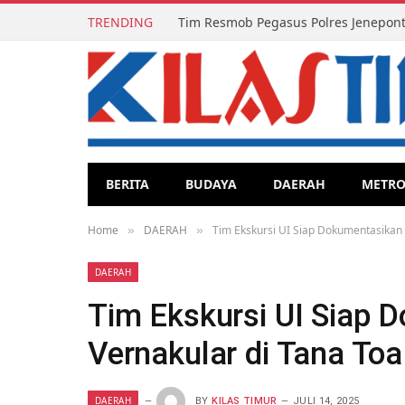
TRENDING
BERITA
BUDAYA
DAERAH
METR
Home
DAERAH
Tim Ekskursi UI Siap Dokumentasikan 
»
»
DAERAH
Tim Ekskursi UI Siap 
Vernakular di Tana To
DAERAH
BY
KILAS TIMUR
JULI 14, 2025