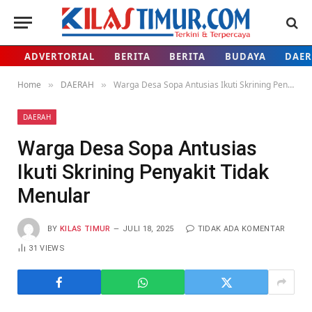
ADVERTORIAL
BERITA
BERITA
BUDAYA
DAE
Home
DAERAH
Warga Desa Sopa Antusias Ikuti Skrining Penyakit Tidak Menular
»
»
DAERAH
Warga Desa Sopa Antusias
Ikuti Skrining Penyakit Tidak
Menular
BY
KILAS TIMUR
JULI 18, 2025
TIDAK ADA KOMENTAR
31
VIEWS