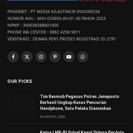
PENERBIT : PT MEDIA KILASTIMUR INDONESIA
NOMOR AHU : AHU-035893.AH.01.30.TAHUN 2023
NPWP : 390038388801000
PHONE WA CENTER : 0882 4258 9811
VERIFIKASI : DEWAN PERS PROSES REGISTRASI ID 2791
Facebook
X
Instagram
Pinterest
YouTube
WhatsApp
(Twitter)
OUR PICKS
Tim Resmob Pegasus Polres Jeneponto
Berhasil Ungkap Kasus Pencurian
Handphone, Satu Pelaku Diamankan
AGUSTUS 9, 2026
Ketua LMR-RI Sulsel Kawal Sidang Perdata