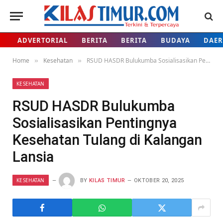
ADVERTORIAL
BERITA
BERITA
BUDAYA
DAE
Home
Kesehatan
RSUD HASDR Bulukumba Sosialisasikan Pentingnya Kesehatan Tulang di Kalangan Lansia
»
»
KESEHATAN
RSUD HASDR Bulukumba
Sosialisasikan Pentingnya
Kesehatan Tulang di Kalangan
Lansia
KESEHATAN
BY
KILAS TIMUR
OKTOBER 20, 2025