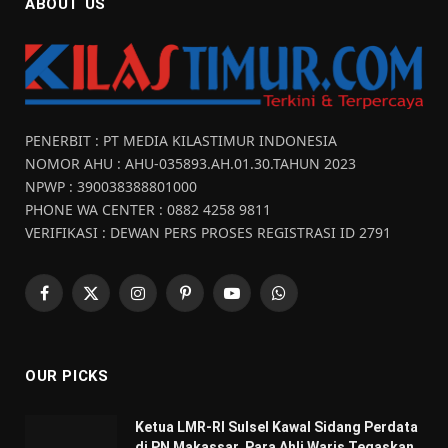
ABOUT US
PENERBIT : PT MEDIA KILASTIMUR INDONESIA
NOMOR AHU : AHU-035893.AH.01.30.TAHUN 2023
NPWP : 390038388801000
PHONE WA CENTER : 0882 4258 9811
VERIFIKASI : DEWAN PERS PROSES REGISTRASI ID 2791
Facebook
X
Instagram
Pinterest
YouTube
WhatsApp
(Twitter)
OUR PICKS
Ketua LMR-RI Sulsel Kawal Sidang Perdata
di PN Makassar, Para Ahli Waris Tegaskan