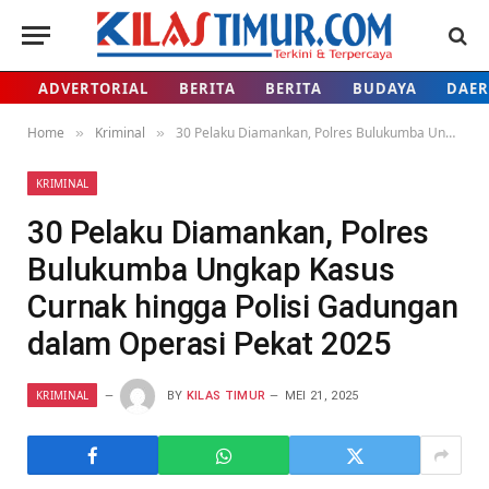
ADVERTORIAL
BERITA
BERITA
BUDAYA
DAE
Home
Kriminal
30 Pelaku Diamankan, Polres Bulukumba Ungkap Kasus Curnak hingga Polisi Gadungan dalam Operasi Pekat 2025
»
»
KRIMINAL
30 Pelaku Diamankan, Polres
Bulukumba Ungkap Kasus
Curnak hingga Polisi Gadungan
dalam Operasi Pekat 2025
KRIMINAL
BY
KILAS TIMUR
MEI 21, 2025