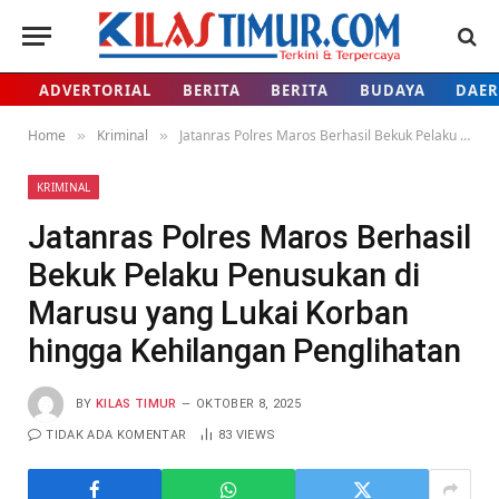
ADVERTORIAL
BERITA
BERITA
BUDAYA
DAE
Home
Kriminal
Jatanras Polres Maros Berhasil Bekuk Pelaku Penusukan di Marusu yang Lukai Korban hingga Kehilangan Penglihatan
»
»
KRIMINAL
Jatanras Polres Maros Berhasil
Bekuk Pelaku Penusukan di
Marusu yang Lukai Korban
hingga Kehilangan Penglihatan
BY
KILAS TIMUR
OKTOBER 8, 2025
TIDAK ADA KOMENTAR
83
VIEWS