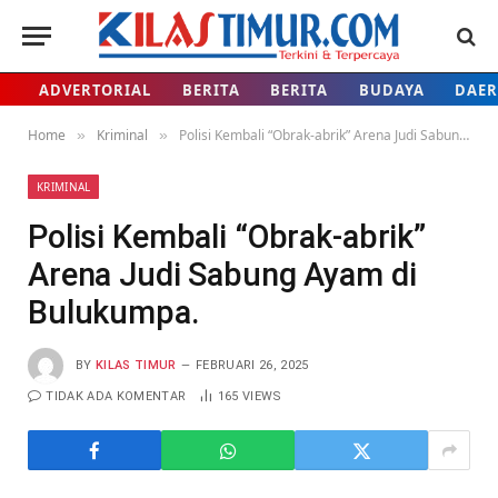
ADVERTORIAL
BERITA
BERITA
BUDAYA
DAE
Home
Kriminal
Polisi Kembali “Obrak-abrik” Arena Judi Sabung Ayam di Bulukumpa.
»
»
KRIMINAL
Polisi Kembali “Obrak-abrik”
Arena Judi Sabung Ayam di
Bulukumpa.
BY
KILAS TIMUR
FEBRUARI 26, 2025
TIDAK ADA KOMENTAR
165
VIEWS