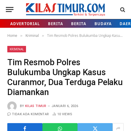
ADVERTORIAL
BERITA
BERITA
BUDAYA
DAE
Home
Kriminal
Tim Resmob Polres Bulukumba Ungkap Kasus Curanmor, Dua Terduga Pelaku Diamankan
»
»
KRIMINAL
Tim Resmob Polres
Bulukumba Ungkap Kasus
Curanmor, Dua Terduga Pelaku
Diamankan
BY
KILAS TIMUR
JANUARI 6, 2026
TIDAK ADA KOMENTAR
10
VIEWS