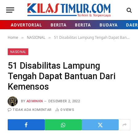
ADVERTORIAL
BERITA
BERITA
BUDAYA
DAE
Home
NASIONAL
51 Disabilitas Lampung Tengah Dapat Bantuan Dari Kemensos
»
»
NASIONAL
51 Disabilitas Lampung
Tengah Dapat Bantuan Dari
Kemensos
BY
ADMINKN
DESEMBER 2, 2022
TIDAK ADA KOMENTAR
0
VIEWS