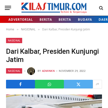
ADVERTORIAL
BERITA
BERITA
BUDAYA
DAE
Home
NASIONAL
Dari Kalbar, Presiden Kunjungi Jatim
»
»
NASIONAL
Dari Kalbar, Presiden Kunjungi
Jatim
NASIONAL
BY
ADMINKN
NOVEMBER 29, 2022