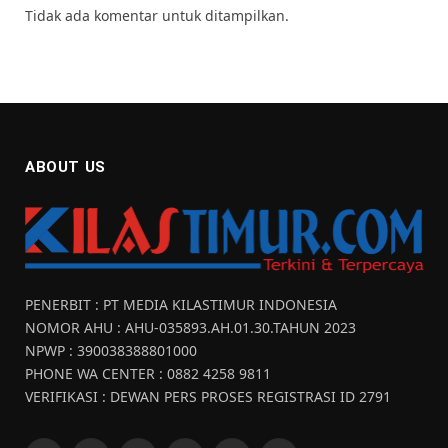
Tidak ada komentar untuk ditampilkan.
ABOUT US
PENERBIT : PT MEDIA KILASTIMUR INDONESIA
NOMOR AHU : AHU-035893.AH.01.30.TAHUN 2023
NPWP : 390038388801000
PHONE WA CENTER : 0882 4258 9811
VERIFIKASI : DEWAN PERS PROSES REGISTRASI ID 2791