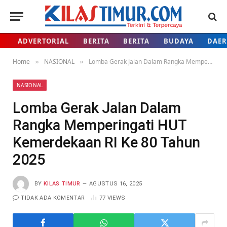
ADVERTORIAL
BERITA
BERITA
BUDAYA
DAE
Home
NASIONAL
Lomba Gerak Jalan Dalam Rangka Memperingati HUT Kemerdekaan RI Ke 80 Tahun 2025
»
»
NASIONAL
Lomba Gerak Jalan Dalam
Rangka Memperingati HUT
Kemerdekaan RI Ke 80 Tahun
2025
BY
KILAS TIMUR
AGUSTUS 16, 2025
TIDAK ADA KOMENTAR
77
VIEWS