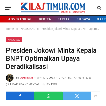
ADVERTORIAL
BERITA
BERITA
BUDAYA
DAE
Home
NASIONAL
Presiden Jokowi Minta Kepala BNPT Optimalkan Upaya Deradikalisasi
»
»
NASIONAL
Presiden Jokowi Minta Kepala
BNPT Optimalkan Upaya
Deradikalisasi
BY
ADMINKN
APRIL 4, 2023
UPDATED:
APRIL 4, 2023
TIDAK ADA KOMENTAR
0
VIEWS