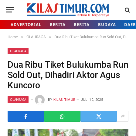
ADVERTORIAL
BERITA
BERITA
BUDAYA
DAE
Home
OLAHRAGA
Dua Ribu Tiket Bulukumba Run Sold Out, Dihadiri Aktor Agus Kuncoro
»
»
OLAHRAGA
Dua Ribu Tiket Bulukumba Run
Sold Out, Dihadiri Aktor Agus
Kuncoro
OLAHRAGA
BY
KILAS TIMUR
JULI 10, 2025