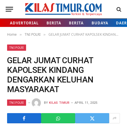
ADVERTORIAL
BERITA
BERITA
BUDAYA
DAE
Home
TNI POLRI
GELAR JUMAT CURHAT KAPOLSEK KINDANG DENGARKAN KELUHAN MASYARAKAT
»
»
TNI POLRI
GELAR JUMAT CURHAT
KAPOLSEK KINDANG
DENGARKAN KELUHAN
MASYARAKAT
TNI POLRI
BY
KILAS TIMUR
APRIL 11, 2025