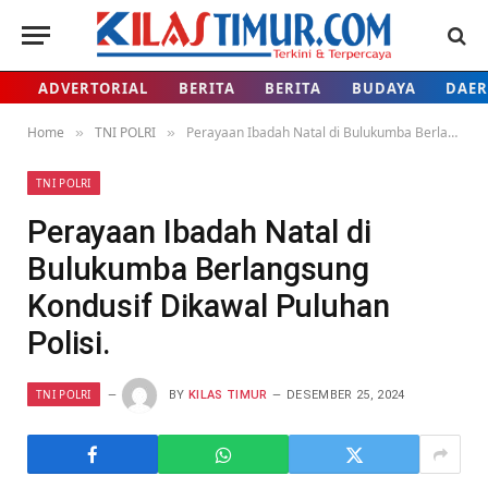
ADVERTORIAL
BERITA
BERITA
BUDAYA
DAE
Home
TNI POLRI
Perayaan Ibadah Natal di Bulukumba Berlangsung Kondusif Dikawal Puluhan Polisi.
»
»
TNI POLRI
Perayaan Ibadah Natal di
Bulukumba Berlangsung
Kondusif Dikawal Puluhan
Polisi.
TNI POLRI
BY
KILAS TIMUR
DESEMBER 25, 2024