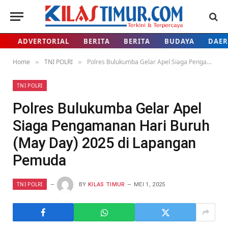
ADVERTORIAL
BERITA
BERITA
BUDAYA
DAE
Home
TNI POLRI
Polres Bulukumba Gelar Apel Siaga Pengamanan Hari Buruh (May Day) 2025 di Lapangan Pemuda
»
»
TNI POLRI
Polres Bulukumba Gelar Apel
Siaga Pengamanan Hari Buruh
(May Day) 2025 di Lapangan
Pemuda
TNI POLRI
BY
KILAS TIMUR
MEI 1, 2025