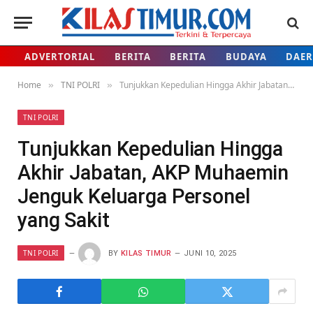
ADVERTORIAL
BERITA
BERITA
BUDAYA
DAE
Home
TNI POLRI
Tunjukkan Kepedulian Hingga Akhir Jabatan, AKP Muhaemin Jenguk Keluarga Personel yang Sakit
»
»
TNI POLRI
Tunjukkan Kepedulian Hingga
Akhir Jabatan, AKP Muhaemin
Jenguk Keluarga Personel
yang Sakit
TNI POLRI
BY
KILAS TIMUR
JUNI 10, 2025